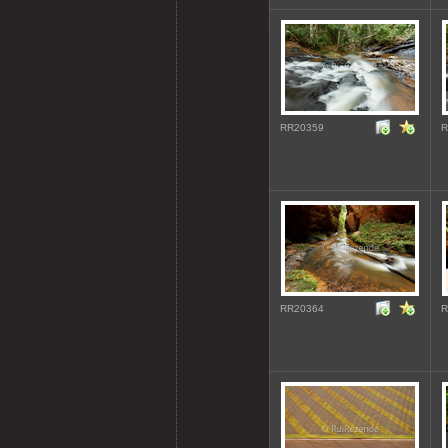
RR20359
R
RR20364
R