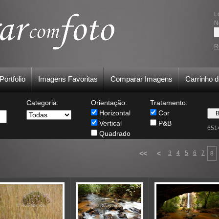
L
N
R
Portfolio
Imagens Favoritas
Comparar Imagens
Carrinho 
Categoria:
Orientação:
Tratamento:
Horizontal
Cor
Vertical
P&B
651
Quadrado
<<
<
3
4
5
6
7
8