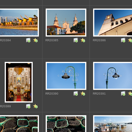
R20384
RR20385
RR20386
RR20390
RR20391
R20389